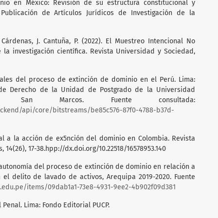
inio en México: Revisión de su estructura constitucional y
 Publicación de Artículos Jurídicos de Investigación de la
, Cárdenas, J. Cantuña, P. (2022). El Muestreo Intencional No
la investigación científica. Revista Universidad y Sociedad,
sales del proceso de extinción de dominio en el Perú. Lima:
 de Derecho de la Unidad de Postgrado de la Universidad
 San Marcos. Fuente consultada:
ackend/api/core/bitstreams/be85c576-87f0-4788-b37d-
ral a la acción de ex5nción del dominio en Colombia. Revista
, 14(26), 17-38.hpp://dx.doi.org/10.22518/16578953.140
a autonomía del proceso de extinción de dominio en relación a
 el delito de lavado de activos, Arequipa 2019-2020. Fuente
sm.edu.pe/items/09dab1a1-73e8-4931-9ee2-4b902f09d381
l Penal. Lima: Fondo Editorial PUCP.