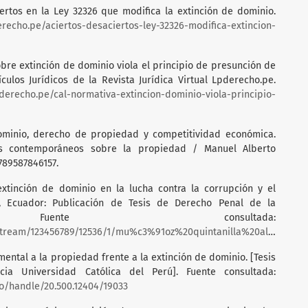
iertos en la Ley 32326 que modifica la extinción de dominio.
erecho.pe/aciertos-desaciertos-ley-32326-modifica-extincion-
obre extinción de dominio viola el principio de presunción de
ículos Jurídicos de la Revista Jurídica Virtual Lpderecho.pe.
pderecho.pe/cal-normativa-extincion-dominio-viola-principio-
 dominio, derecho de propiedad y competitividad económica.
es contemporáneos sobre la propiedad / Manuel Alberto
789587846157.
 extinción de dominio en la lucha contra la corrupción y el
a, Ecuador: Publicación de Tesis de Derecho Penal de la
Fuente consultada:
m/123456789/12536/1/mu%c3%91oz%20quintanilla%20alexis%20daniel.pdf
amental a la propiedad frente a la extinción de dominio. [Tesis
cia Universidad Católica del Perú]. Fuente consultada:
io/handle/20.500.12404/19033