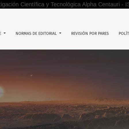
tigación Científica y Tecnológica Alpha Centauri -
xtinción de dominio y vulneración del debido proceso de los 
DE
NORMAS DE EDITORIAL
REVISIÓN POR PARES
POLÍT