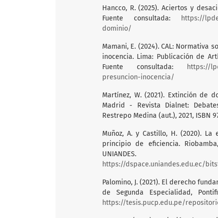
Hancco, R. (2025). Aciertos y desac
Fuente consultada:
https://lpd
dominio/
Mamani, E. (2024). CAL: Normativa s
inocencia. Lima: Publicación de Art
Fuente consultada:
https://l
presuncion-inocencia/
Martínez, W. (2021). Extinción de
Madrid - Revista Dialnet: Debat
Restrepo Medina (aut.), 2021, ISBN 9
Muñoz, A. y Castillo, H. (2020). La
principio de eficiencia. Riobamb
UNIANDES. 
https://dspace.uniandes.edu.ec/bitstrea
Palomino, J. (2021). El derecho fund
de Segunda Especialidad, Pontifi
https://tesis.pucp.edu.pe/repositor