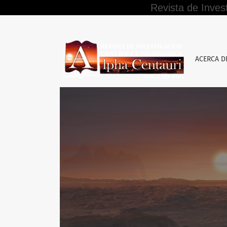
Revista de Inves
La reserva en la indagación patrimonial de e
ACERCA 