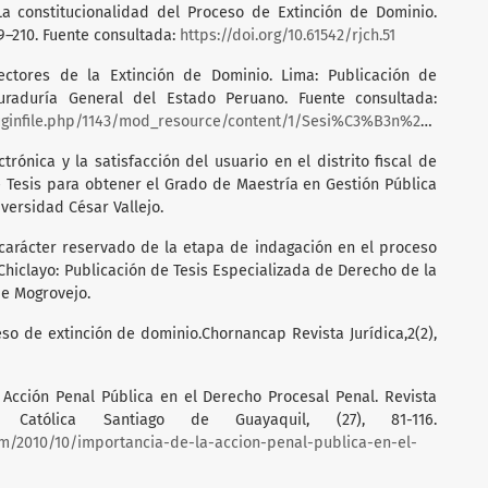
 La constitucionalidad del Proceso de Extinción de Dominio.
99–210. Fuente consultada:
https://doi.org/10.61542/rjch.51
 Rectores de la Extinción de Dominio. Lima: Publicación de
curaduría General del Estado Peruano. Fuente consultada:
ginfile.php/1143/mod_resource/content/1/Sesi%C3%B3n%201%20.pdf
ctrónica y la satisfacción del usuario en el distrito fiscal de
 Tesis para obtener el Grado de Maestría en Gestión Pública
versidad César Vallejo.
l carácter reservado de la etapa de indagación en el proceso
Chiclayo: Publicación de Tesis Especializada de Derecho de la
de Mogrovejo.
oceso de extinción de dominio.Chornancap Revista Jurídica,2(2),
a Acción Penal Pública en el Derecho Procesal Penal. Revista
 Católica Santiago de Guayaquil, (27), 81-116.
com/2010/10/importancia-de-la-accion-penal-publica-en-el-