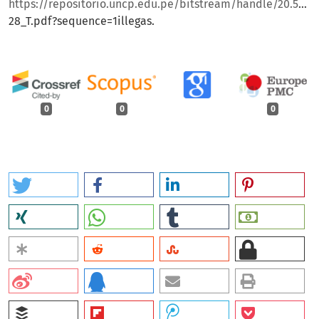
https://repositorio.uncp.edu.pe/bitstream/handle/20.500.12894/5387/T010_482462
28_T.pdf?sequence=1illegas.
0
0
0