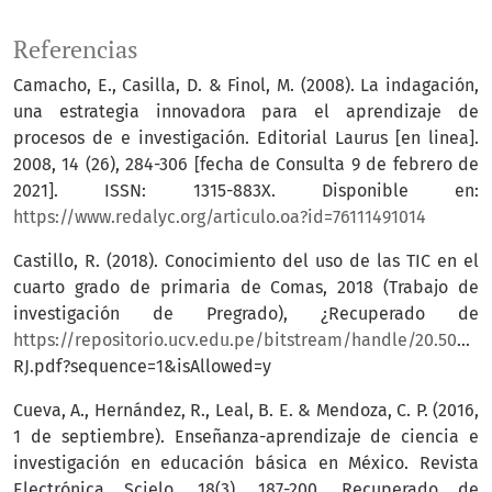
Referencias
Camacho, E., Casilla, D. & Finol, M. (2008). La indagación,
una estrategia innovadora para el aprendizaje de
procesos de e investigación. Editorial Laurus [en linea].
2008, 14 (26), 284-306 [fecha de Consulta 9 de febrero de
2021]. ISSN: 1315-883X. Disponible en:
https://www.redalyc.org/articulo.oa?id=76111491014
Castillo, R. (2018). Conocimiento del uso de las TIC en el
cuarto grado de primaria de Comas, 2018 (Trabajo de
investigación de Pregrado), ¿Recuperado de
https://repositorio.ucv.edu.pe/bitstream/handle/20.500.12692/36624/B_Castillo_B
RJ.pdf?sequence=1&isAllowed=y
Cueva, A., Hernández, R., Leal, B. E. & Mendoza, C. P. (2016,
1 de septiembre). Enseñanza-aprendizaje de ciencia e
investigación en educación básica en México. Revista
Electrónica Scielo, 18(3), 187-200. Recuperado de