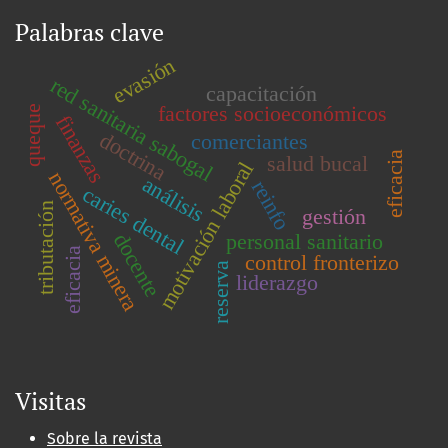
Palabras clave
evasión
red sanitaria sabogal
capacitación
factores socioeconómicos
queque
finanzas
doctrina
comerciantes
eficacia
salud bucal
motivación laboral
normativa minera
análisis
reinfo
caries dental
tributación
gestión
docente
personal sanitario
eficacia
control fronterizo
reserva
liderazgo
Visitas
Sobre la revista