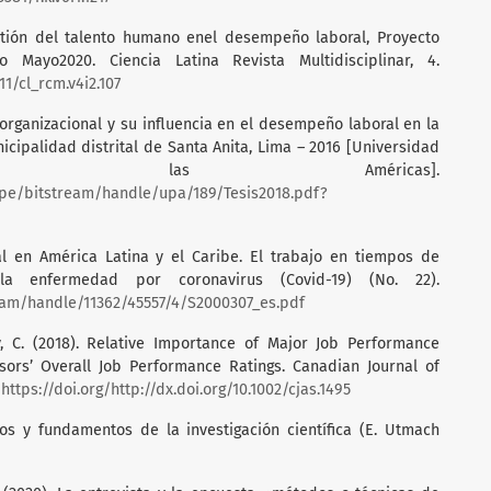
Gestión del talento humano enel desempeño laboral, Proyecto
 Mayo2020. Ciencia Latina Revista Multidisciplinar, 4.
11/cl_rcm.v4i2.107
ma organizacional y su influencia en el desempeño laboral en la
icipalidad distrital de Santa Anita, Lima – 2016 [Universidad
e las Américas].
u.pe/bitstream/handle/upa/189/Tesis2018.pdf?
al en América Latina y el Caribe. El trabajo en tiempos de
a enfermedad por coronavirus (Covid-19) (No. 22).
ream/handle/11362/45557/4/S2000307_es.pdf
rry, C. (2018). Relative Importance of Major Job Performance
sors’ Overall Job Performance Ratings. Canadian Journal of
.
https://doi.org/http://dx.doi.org/10.1002/cjas.1495
cesos y fundamentos de la investigación científica (E. Utmach