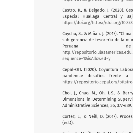
Castro, K., & Delgado, J. (2020). 
Especial Huallaga Central y Bajo
https://doi.org/https://doi.org/10.378
Caycho, S., & Miñan, J. (2017). “Cli
sub gerencia de tesorería de la mun
Peruana d
http://repositorio.ulasamericas.ed
sequence=1&isAllowed=y
Cepal-OIT. (2020). Coyuntura Labor
pandemia: desafíos frente a l
https://repositorio.cepal.org/bitst
Choi, J., Chao, M., Oh, I.-S., & Be
Dimensions in Determining Supervi
Administrative Sciences, 36, 377–389
Cortez, L., & Neill, D. (2017). Pro
(ed.)).