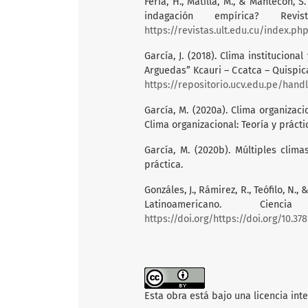
Feria, H., Matilla, M., & Mantecón, 
indagación empírica? Revi
https://revistas.ult.edu.cu/index.ph
García, J. (2018). Clima institucion
Arguedas” Kcauri – Ccatca – Quispica
https://repositorio.ucv.edu.pe/hand
García, M. (2020a). Clima organizaci
Clima organizacional: Teoría y prácti
García, M. (2020b). Múltiples clima
práctica.
Gonzáles, J., Rámirez, R., Teófilo, N.
Latinoamericano. Cienc
https://doi.org/https://doi.org/10.378
Esta obra está bajo una licencia int