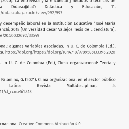
S. (2020). La entrevista y la encuesta: ¿métodos o técnicas de
sta Didasc@lia?: Didáctica y Educación, 11.
p/didascalia/article/view/992/997
al y desempeño laboral en la Institución Educativa “José María
nchi, 2018 [Universidad Cesar Vallejos Tesis de Licenciatura].
le/20.500.12692/33549
onal: algunas variables asociadas. In U. C. de Colombia (Ed.),
ca.
https://doi.org/https://doi.org/10.14718/9789585133396.2020
s. In U. C. de Colombia (Ed.), Clima organizacional: Teoría y
, & Palomino, G. (2021). Clima organizacional en el sector público
ia Latina Revista Multidisciplinar, 5.
11/cl_rcm.v5i1.318
ernacional
Creative Commons Atribución 4.0
.