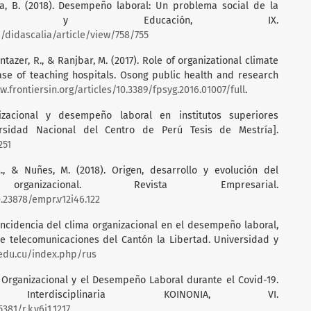
hea, B. (2018). Desempeño laboral: Un problema social de la
ctica y Educación, IX.
p/didascalia/article/view/758/755
ntazer, R., & Ranjbar, M. (2017). Role of organizational climate
ase of teaching hospitals. Osong public health and research
w.frontiersin.org/articles/10.3389/fpsyg.2016.01007/full
.
nizacional y desempeño laboral en institutos superiores
rsidad Nacional del Centro de Perú Tesis de Mestría].
251
M., & Nuñes, M. (2018). Origen, desarrollo y evolución del
ganizacional. Revista Empresarial.
0.23878/empr.v12i46.122
 Incidencia del clima organizacional en el desempeño laboral,
 de telecomunicaciones del Cantón la Libertad. Universidad y
f.edu.cu/index.php/rus
ma Organizacional y el Desempeño Laboral durante el Covid-19.
Interdisciplinaria KOINONIA, VI.
381/r.k.v6i1.1217