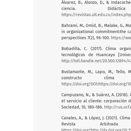
Álvarez, B., Alonzo, D., & Indacoc
ciencia. Didá
https://revistas.ult.edu.cu/index.ph
Bahrami, M., Omid, B., Malake, G., Mo
in organizational commitment:the c
perspectives 7(2), 96-100.
https://ww
Bobadilla, C. (2017). Clima orga
tecnológicos de Huancayo [Unive
http://hdl.handle.net/20.500.12894/4
Bustamante, M., Lapo, M., Tello, 
constructo clima or
https://doi.org/DOl:https://doi.org/1
Campuzano, N., & Suárez, A. (2018).
el servicio al cliente: corporación
Sociedad, 10, 180–186.
http://rus.uc
Canales, A., & López, J. (2021). Cli
Revista Arbitrada 
https://doi.org/http://dx.doi.org/10.35