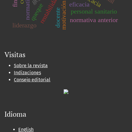
motivación laboral
eficacia
rentabilidad
eficacia
queque
docente
personal sanitario
normativa anterior
liderazgo
Visitas
Sobre la revista
Indizaciones
Consejo editorial
Idioma
English