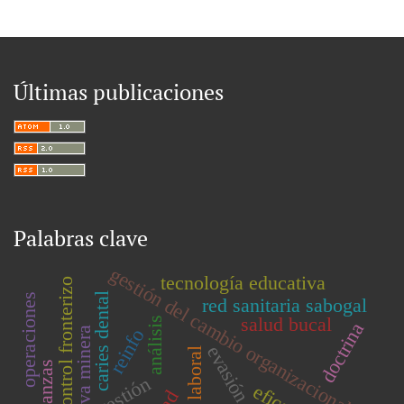
Últimas publicaciones
Palabras clave
gestión del cambio organizacional
tecnología educativa
control fronterizo
caries dental
operaciones
red sanitaria sabogal
salud bucal
análisis
doctrina
normativa minera
reinfo
evasión
finanzas
gestión