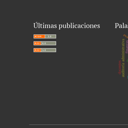
Últimas publicaciones
Pala
eva
mo
auditoría administrativa
finanz
docentes