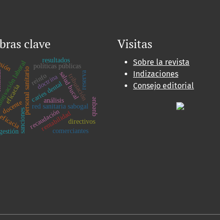
bras clave
Visitas
sión
resultados
Sobre la revista
tivación laboral
políticas públicas
personal sanitario
Indizaciones
as
reserva
salud bucal
reinfo
tributación
doctrina
caries dental
Consejo editorial
eficacia
queque
análisis
docente
red sanitaria sabogal
sanciones
recaudación
rentabilidad
eficacia
directivos
comerciantes
gestión