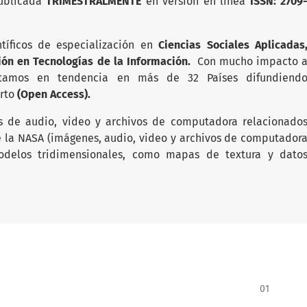
publicada
TRIMESTRALMENTE
en versión en linea
ISSN: 2709
ntíficos de especialización en
Ciencias Sociales Aplicadas
ión en Tecnologías de la Información.
Con mucho impacto 
estamos en tendencia en más de 32 Países difundiend
erto
(Open Access).
s de audio, video y archivos de computadora relacionado
e la NASA (imágenes, audio, video y archivos de computador
odelos tridimensionales, como mapas de textura y dato
01