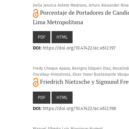
Delia Jessica Astete Medrano, Arturo Alexander Ri
Porcentaje de Portadores de Candi
Lima Metropolitana
PDF
HTML
DOI:
https://doi.org/10.47422/ac.v6i2.197
Fredy Choque Apaza, Benigno Edquén Díaz, Rosalind
Oncebay-Hinostroza, Elser Yover Bustamante Vásqu
Friedrich Nietzsche y Sigmund Fre
PDF
HTML
DOI:
https://doi.org/10.47422/ac.v6i2.198
Manuel Alberto Luis Manrique-Nugent