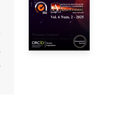
-
,
a
o
s
a
s