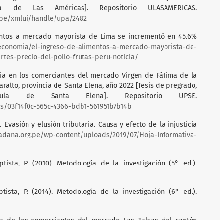
na de Las Américas]. Repositorio ULASAMERICAS.
u.pe/xmlui/handle/upa/2482
imentos a mercado mayorista de Lima se incrementó en 45.6%
/economia/el-ingreso-de-alimentos-a-mercado-mayorista-de-
tes-precio-del-pollo-frutas-peru-noticia/
aria en los comerciantes del mercado Virgen de Fátima de la
alto, provincia de Santa Elena, año 2022 [Tesis de pregrado,
ínsula de Santa Elena]. Repositorio UPSE.
ems/03f14f0c-565c-4366-bdb1-561951b7b14b
. Evasión y elusión tributaria. Causa y efecto de la injusticia
adana.org.pe/wp-content/uploads/2019/07/Hoja-Informativa-
tista, P. (2010). Metodología de la investigación (5° ed.).
tista, P. (2014). Metodología de la investigación (6° ed.).