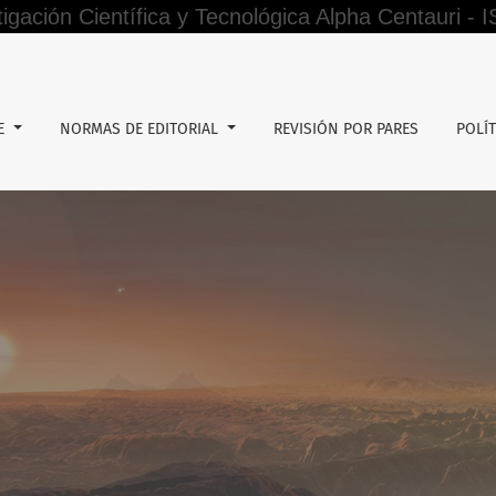
tigación Científica y Tecnológica Alpha Centauri -
caudación tributaria de los comerciantes del mercado mayorist
DE
NORMAS DE EDITORIAL
REVISIÓN POR PARES
POLÍT