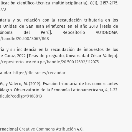
cación científico-técnica multidisciplinaria), 8(1), 2157–2175.
.773
butaria y su relación con la recaudación tributaria en los
s Unidas de San Juan Miraflores en el año 2018 [Tesis de
utónoma del Perú]. Repositorio AUTONOMA.
e/handle/20.500.13067/868
aria y su incidencia en la recaudación de impuestos de los
 Caraz, 2022 [Tesis de pregrado, Universidad César Vallejo].
//repositorio.ucv.edu.pe/handle/20.500.12692/112075
caudar.
https://dle.rae.es/recaudar
, G., y Valero, M. (2019). Evasión tributaria de los comerciantes
lagro. Observatorio de la Economía Latinoamericana, 4, 1–22.
articulo?codigo=9168813
ernacional
Creative Commons Atribución 4.0
.