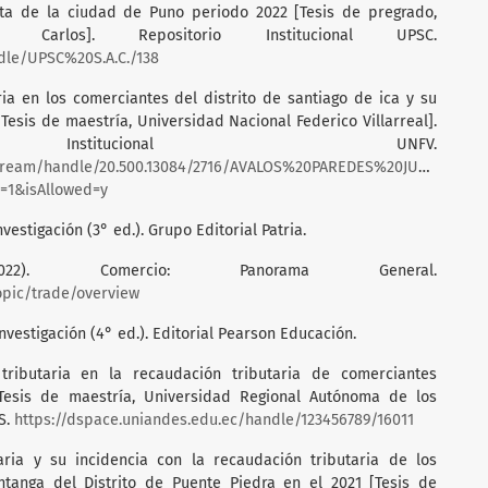
ta de la ciudad de Puno periodo 2022 [Tesis de pregrado,
 Carlos]. Repositorio Institucional UPSC.
ndle/UPSC%20S.A.C./138
aria en los comerciantes del distrito de santiago de ica y su
[Tesis de maestría, Universidad Nacional Federico Villarreal].
 Institucional UNFV.
bitstream/handle/20.500.13084/2716/AVALOS%20PAREDES%20JUAN%20C
1&isAllowed=y
vestigación (3° ed.). Grupo Editorial Patria.
22). Comercio: Panorama General.
opic/trade/overview
investigación (4° ed.). Editorial Pearson Educación.
 tributaria en la recaudación tributaria de comerciantes
[Tesis de maestría, Universidad Regional Autónoma de los
S.
https://dspace.uniandes.edu.ec/handle/123456789/16011
taria y su incidencia con la recaudación tributaria de los
anga del Distrito de Puente Piedra en el 2021 [Tesis de