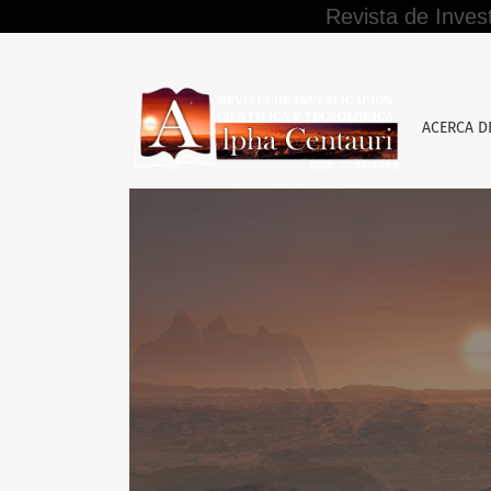
Revista de Inves
La evasión tributaria y su relación con la re
ACERCA 