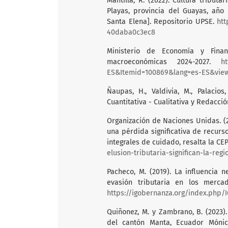
Mantilla, R. (2022). Cultura tribu
Playas, provincia del Guayas, año
Santa Elena]. Repositorio UPSE.
htt
40daba0c3ec8
Ministerio de Economía y Finan
macroeconómicas 2024-2027.
h
ES&Itemid=100869&lang=es-ES&view=
Ñaupas, H., Valdivia, M., Palacios
Cuantitativa - Cualitativa y Redacción
Organización de Naciones Unidas. (20
una pérdida significativa de recurs
integrales de cuidado, resalta la CEP
elusion-tributaria-significan-la-reg
Pacheco, M. (2019). La influencia 
evasión tributaria en los mercad
https://igobernanza.org/index.php/
Quiñonez, M. y Zambrano, B. (2023).
del cantón Manta, Ecuador Mónica