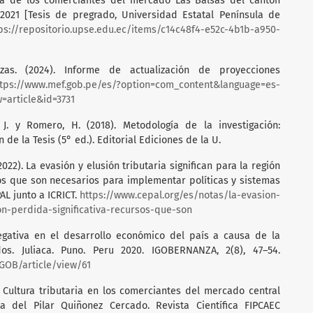
taria de los comerciantes del mercado Las Balsas del cantón
 2021 [Tesis de pregrado, Universidad Estatal Península de
ps://repositorio.upse.edu.ec/items/c14c48f4-e52c-4b1b-a950-
zas. (2024). Informe de actualización de proyecciones
ttps://www.mef.gob.pe/es/?option=com_content&language=es-
article&id=3731
, J. y Romero, H. (2018). Metodología de la investigación:
 de la Tesis (5° ed.). Editorial Ediciones de la U.
22). La evasión y elusión tributaria significan para la región
os que son necesarios para implementar políticas y sistemas
AL junto a ICRICT.
https://www.cepal.org/es/notas/la-evasion-
ion-perdida-significativa-recursos-que-son
negativa en el desarrollo económico del país a causa de la
os. Juliaca. Puno. Peru 2020. IGOBERNANZA, 2(8), 47–54.
IGOB/article/view/61
 Cultura tributaria en los comerciantes del mercado central
 del Pilar Quiñonez Cercado. Revista Científica FIPCAEC