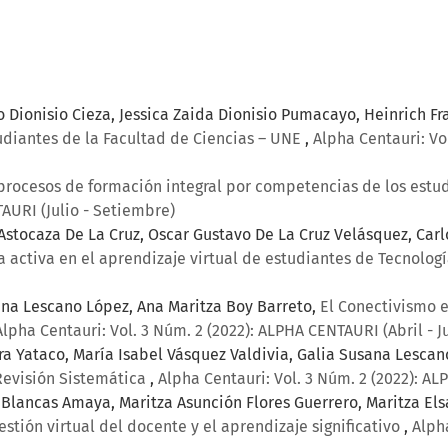
 Dionisio Cieza, Jessica Zaida Dionisio Pumacayo, Heinrich 
udiantes de la Facultad de Ciencias – UNE
,
Alpha Centauri: Vo
procesos de formación integral por competencias de los est
TAURI (Julio - Setiembre)
stocaza De La Cruz, Oscar Gustavo De La Cruz Velásquez, Carlo
 activa en el aprendizaje virtual de estudiantes de Tecnologí
na Lescano López, Ana Maritza Boy Barreto,
El Conectivismo 
Alpha Centauri: Vol. 3 Núm. 2 (2022): ALPHA CENTAURI (Abril - J
era Yataco, María Isabel Vásquez Valdivia, Galia Susana Lesca
Revisión Sistemática
,
Alpha Centauri: Vol. 3 Núm. 2 (2022): AL
ia Blancas Amaya, Maritza Asunción Flores Guerrero, Maritza El
estión virtual del docente y el aprendizaje significativo
,
Alph