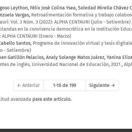
goso Leython, Félix José Colina Ysea, Soledad Mirella Cháve
enzuela Vargas,
Retroalimentación formativa y trabajo colabor
uri: Vol. 3 Núm. 3 (2022): ALPHA CENTAURI (Julio - Setiembre)
blandas en la convivencia democrática en la Institución Educ
): ALPHA CENTAURI (Enero - Marzo)
Cabello Santos,
Programa de innovación virtual y tesis digita
io - Setiembre)
eban Gatillón Palacios, Analy Solange Matos Juárez, Yanina El
antes de inglés, Universidad Nacional de Educación, 2021
,
Alp
←
Anterior
1-10 de 199
Siguiente
→
litud avanzada
para este artículo.