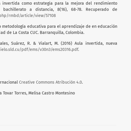
la invertida como estrategia para la mejora del rendimiento
bachillerato a distancia, 8(16), 68-78. Recuperado de
.php/rmbd/article/view/57108
omo metodología educativa para el aprendizaje de en educación
dad de La Costa CUC. Barranquilla, Colombia.
orales, Suárez, R. & Vialart, M. (2016) Aula invertida, nueva
cielo.sld.cu/pdf/ems/v30n3/ems20316.pdf
.
ernacional
Creative Commons Atribución 4.0
.
a Tovar Torres, Melisa Castro Montesino