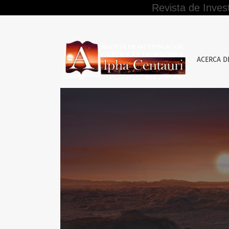
Revista de Inves
Aula invertida como metodología educativa e
ACERCA 