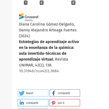
1
0
0
Diana Carolina Gómez-Delgado,
Danny Alejandro Arteaga Fuertes
(2024)
Estrategias de aprendizaje activo
en la enseñanza de la química:
aula invertida-técnicas de
aprendizaje virtual.
Revista
UNIMAR, 42(2), 138.
10.31948/ru.v42i2.3684
tweet
compartir
compartir
pin it