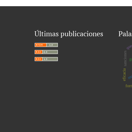
Últimas publicaciones
Pala
que
sanciones
g
mot
eficacia
for