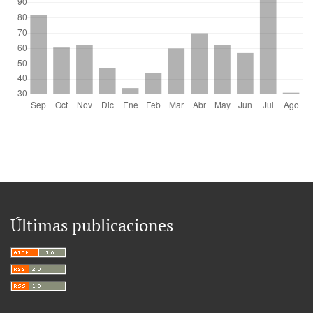
educación primaria en Colombia.
DIALÓGICA REVISTA
MULTIDISCIPLINARIA, 23(2), 530.
10.56219/dialgica.v23i2.5915
Yolanda Moya Carrera
(2023)
Uso de Realidad Virtual y Aumentada para mejorar la
comprensión de conceptos abstractos en matemáticas.
Revista Científica Kosmos, 2(1), 26.
10.62943/rck.v2n1.2023.42
Edgar Damian Basantes Vaca, Rafael Thomas Muñoz
Últimas publicaciones
Calle, Wilson Andrés Pacheco Zhuzhingo, María Victoria
Coronel Urgiles, Jeidy Sofía Huatatoca Licuy, Jorge Luis
Molina Lema
(2026)
Integración de simulaciones interactivas en un entorno
digital educativo para el fortalecimiento de la
competencia matemática en estudiantes de