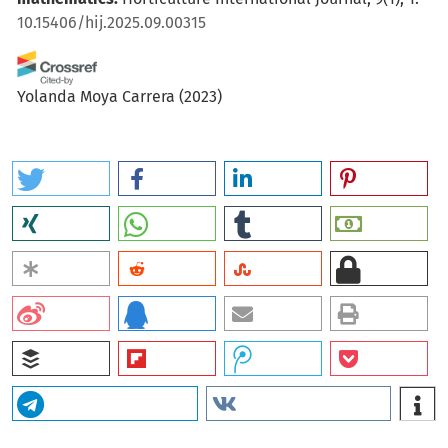
10.15406/hij.2025.09.00315
Yolanda Moya Carrera
(2023)
Uso de Realidad Virtual y Aumentada para mejorar la
comprensión de conceptos abstractos en matemáticas.
Revista Científica Kosmos, 2(1), 26.
10.62943/rck.v2n1.2023.42
Melanny Pamela Wong Tigre, Ivana Maria Espinoza
Santos, Angel Oreste Villamar Delgado, Rosa María Mora
Castro
(2026)
Uso de tecnologías emergentes en educación primaria:
una revisión sistemática.
South Florida Journal of
Development, 7(7), e6688.
10.46932/sfjdv7n7-023