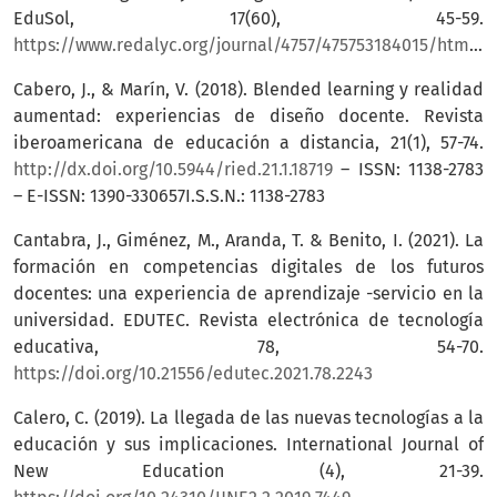
EduSol, 17(60), 45-59.
https://www.redalyc.org/journal/4757/475753184015/html/#:~:text=Procesos%20como%20atenci%C3%B3n%2C%20memoria%2C%20pensamiento,%2C%20flexibilidad%20mental%2C%20entre%20otras
Cabero, J., & Marín, V. (2018). Blended learning y realidad
aumentad: experiencias de diseño docente. Revista
iberoamericana de educación a distancia, 21(1), 57-74.
http://dx.doi.org/10.5944/ried.21.1.18719
– ISSN: 1138-2783
– E-ISSN: 1390-330657I.S.S.N.: 1138-2783
Cantabra, J., Giménez, M., Aranda, T. & Benito, I. (2021). La
formación en competencias digitales de los futuros
docentes: una experiencia de aprendizaje -servicio en la
universidad. EDUTEC. Revista electrónica de tecnología
educativa, 78, 54-70.
https://doi.org/10.21556/edutec.2021.78.2243
Calero, C. (2019). La llegada de las nuevas tecnologías a la
educación y sus implicaciones. International Journal of
New Education (4), 21-39.