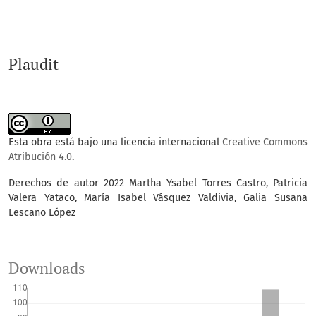
Eudes Antonio Rodríguez Oñate
(2025)
Tecnología móvil para fortalecer la competencia
matemática resolución de problemas: Una revisión
Plaudit
teórica.
Sapiens Discoveries International Journal, 3(2), 1.
10.71068/zkm2wm84
Esta obra está bajo una licencia internacional
Creative Commons
Beto Orlando Asqui Lema
(2024)
Atribución 4.0
.
Recursos educativos digitales para mejorar el
aprendizaje en matemáticas.
Esprint Investigación, 3(1),
Derechos de autor 2022 Martha Ysabel Torres Castro, Patricia
59.
Valera Yataco, María Isabel Vásquez Valdivia, Galia Susana
Lescano López
10.61347/ei.v3i1.67
Downloads
Rosalba Motta Cardona, Erika Alejandra Muñoz Murillo
(2026)
Estado del arte sobre competencias matemáticas en la