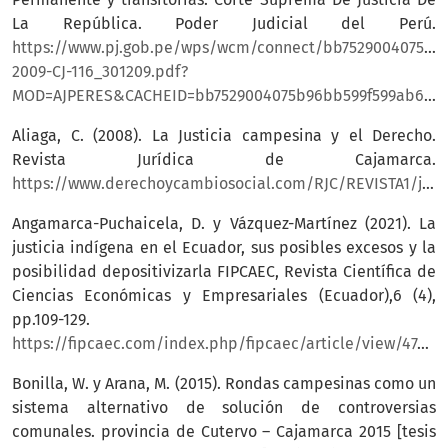
La República. Poder Judicial del Perú.
https://www.pj.gob.pe/wps/wcm/connect/bb7529004075b9
2009-CJ-116_301209.pdf?
MOD=AJPERES&CACHEID=bb7529004075b96bb599f599ab657107
Aliaga, C. (2008). La Justicia campesina y el Derecho.
Revista Jurídica de Cajamarca.
https://www.derechoycambiosocial.com/RJC/REVISTA1/justicia%20campesina.htm
Angamarca-Puchaicela, D. y Vázquez-Martínez (2021). La
justicia indígena en el Ecuador, sus posibles excesos y la
posibilidad depositivizarla FIPCAEC, Revista Científica de
Ciencias Económicas y Empresariales (Ecuador),6 (4),
pp.109-129.
https://fipcaec.com/index.php/fipcaec/article/view/474/824
Bonilla, W. y Arana, M. (2015). Rondas campesinas como un
sistema alternativo de solución de controversias
comunales. provincia de Cutervo – Cajamarca 2015 [tesis