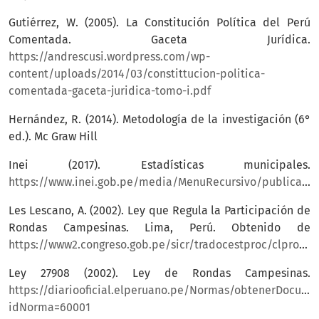
Gutiérrez, W. (2005). La Constitución Política del Perú
Comentada. Gaceta Jurídica.
https://andrescusi.wordpress.com/wp-
content/uploads/2014/03/constittucion-politica-
comentada-gaceta-juridica-tomo-i.pdf
Hernández, R. (2014). Metodología de la investigación (6°
ed.). Mc Graw Hill
Inei (2017). Estadísticas municipales.
https://www.inei.gob.pe/media/MenuRecursivo/publicaciones_digitales/Est/Lib1534/cap12.pdf
Les Lescano, A. (2002). Ley que Regula la Participación de
Rondas Campesinas. Lima, Perú. Obtenido de
https://www2.congreso.gob.pe/sicr/tradocestproc/clproley2001.nsf/pley/07050E419400C73E05256D25005D3420
Ley 27908 (2002). Ley de Rondas Campesinas.
https://diariooficial.elperuano.pe/Normas/obtenerDocume
idNorma=60001