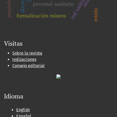
docente
personal sanitario
reinfo
formalización minera
Visitas
Sobre la revista
Indizaciones
Consejo editorial
Idioma
English
Español