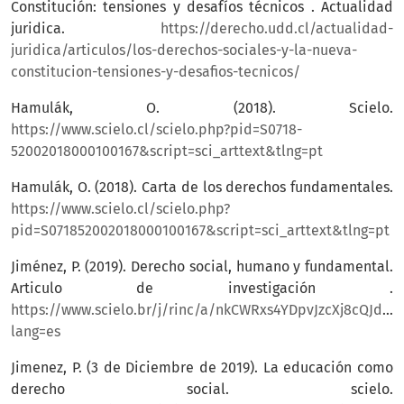
Constitución: tensiones y desafíos técnicos . Actualidad
juridica.
https://derecho.udd.cl/actualidad-
juridica/articulos/los-derechos-sociales-y-la-nueva-
constitucion-tensiones-y-desafios-tecnicos/
Hamulák, O. (2018). Scielo.
https://www.scielo.cl/scielo.php?pid=S0718-
52002018000100167&script=sci_arttext&tlng=pt
Hamulák, O. (2018). Carta de los derechos fundamentales.
https://www.scielo.cl/scielo.php?
pid=S071852002018000100167&script=sci_arttext&tlng=pt
Jiménez, P. (2019). Derecho social, humano y fundamental.
Articulo de investigación .
https://www.scielo.br/j/rinc/a/nkCWRxs4YDpvJzcXj8cQJdB/a
lang=es
Jimenez, P. (3 de Diciembre de 2019). La educación como
derecho social. scielo.