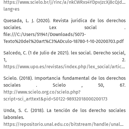
https://www.scielo.br/j/rinc/a/nkCWRxs4YDpvJzcXj8cQJdB/a
lang=es
Quesada, L. J. (2020). Revista juridica de los derechos
sociales. Lex social .
file:///C:/Users/51941/Downloads/5073-
Texto%20del%20art%C3%ADculo-18780-1-10-20200703.pdf
Salcedo, C. (1 de Julio de 2021). lex social. Derecho social,
1, 2.
https://www.upo.es/revistas/index.php/lex_social/article/view/5929/5158
Scielo. (2018). Importancia fundamental de los derechos
sociales . Scielo , 50, 67.
http://www.scielo.org.co/scielo.php?
script=sci_arttext&pid=S0122-98932018000200173
Unda, S. C. (2018). La tención de los derecho sociales
laborales.
https://repositorio.unal.edu.co/bitstream/handle/unal/6