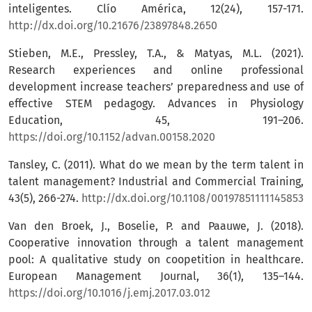
inteligentes. Clío América, 12(24), 157-171.
http://dx.doi.org/10.21676/23897848.2650
Stieben, M.E., Pressley, T.A., & Matyas, M.L. (2021).
Research experiences and online professional
development increase teachers’ preparedness and use of
effective STEM pedagogy. Advances in Physiology
Education, 45, 191–206.
https://doi.org/10.1152/advan.00158.2020
Tansley, C. (2011). What do we mean by the term talent in
talent management? Industrial and Commercial Training,
43(5), 266-274.
http://dx.doi.org/10.1108/00197851111145853
Van den Broek, J., Boselie, P. and Paauwe, J. (2018).
Cooperative innovation through a talent management
pool: A qualitative study on coopetition in healthcare.
European Management Journal, 36(1), 135–144.
https://doi.org/10.1016/j.emj.2017.03.012