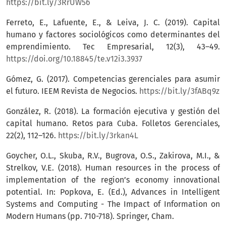
https://bit.ly/3RrUW56
Ferreto, E., Lafuente, E., & Leiva, J. C. (2019). Capital
humano y factores sociológicos como determinantes del
emprendimiento. Tec Empresarial, 12(3), 43–49.
https://doi.org/10.18845/te.v12i3.3937
Gómez, G. (2017). Competencias gerenciales para asumir
el futuro. IEEM Revista de Negocios.
https://bit.ly/3fABq9z
González, R. (2018). La formación ejecutiva y gestión del
capital humano. Retos para Cuba. Folletos Gerenciales,
22(2), 112–126.
https://bit.ly/3rkan4L
Goycher, O.L., Skuba, R.V., Bugrova, O.S., Zakirova, M.I., &
Strelkov, V.E. (2018). Human resources in the process of
implementation of the region’s economy innovational
potential. In: Popkova, E. (Ed.), Advances in Intelligent
Systems and Computing - The Impact of Information on
Modern Humans (pp. 710-718). Springer, Cham.