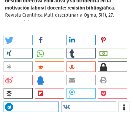
Gestión directiva educativa y su incidencia en la
motivación laboral docente: revisión bibliográfica.
Revista Científica Multidisciplinaria Ogma, 5(1), 27.
10.69516/0b7q3a17
Yaney Carolina Rojas Maldonado, Dexi Andrea Camargo
Cordero
(2025)
Gestión del Talento Humano en las instituciones de
Educación Básica: Enfoques estratégicos para el siglo
XXI.
Revista Temario Científico, 5(2).
10.47212/rtcAlinin.3.225.9