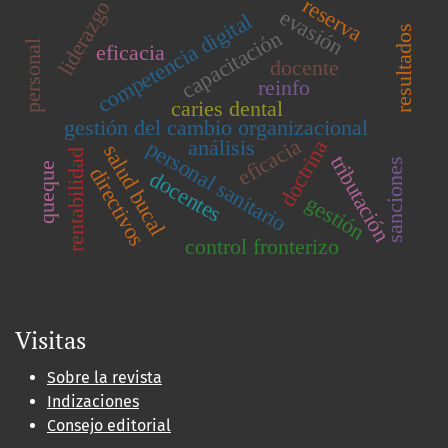
reserva
liderazgo
evasión
competencia digital
resultados
capacitación
personal
eficacia
docente
reinfo
caries dental
gestión del cambio organizacional
eficacia
análisis
personal sanitario
doctrina
salud bucal
rentabilidad
tributación
sanciones
queque
directivos
docentes
gestión
control fronterizo
Visitas
Sobre la revista
Indizaciones
Consejo editorial