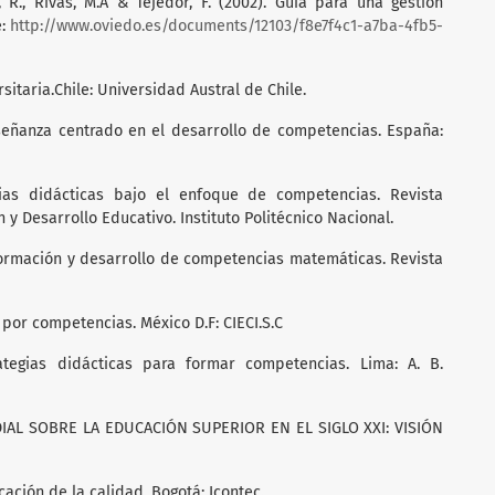
o, R., Rivas, M.A & Tejedor, F. (2002). Guía para una gestión
e:
http://www.oviedo.es/documents/12103/f8e7f4c1-a7ba-4fb5-
sitaria.Chile: Universidad Austral de Chile.
señanza centrado en el desarrollo de competencias. España:
egias didácticas bajo el enfoque de competencias. Revista
 y Desarrollo Educativo. Instituto Politécnico Nacional.
 Formación y desarrollo de competencias matemáticas. Revista
s por competencias. México D.F: CIECI.S.C
rategias didácticas para formar competencias. Lima: A. B.
AL SOBRE LA EDUCACIÓN SUPERIOR EN EL SIGLO XXI: VISIÓN
icación de la calidad. Bogotá: Icontec.