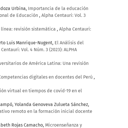
endoza Urbina,
Importancia de la educación
cional de Educación
,
Alpha Centauri: Vol. 3
línea: revisión sistemática
,
Alpha Centauri:
erto Luis Manrique-Nugent,
El Análisis del
 Centauri: Vol. 4 Núm. 3 (2023): ALPHA
ersitarios de América Latina: Una revisión
Competencias digitales en docentes del Perú
,
ón virtual en tiempos de covid-19 en el
z Campó, Yolanda Genoveva Zulueta Sánchez,
ativo remoto en la formación inicial docente
izabeth Rojas Camacho,
Microenseñanza y