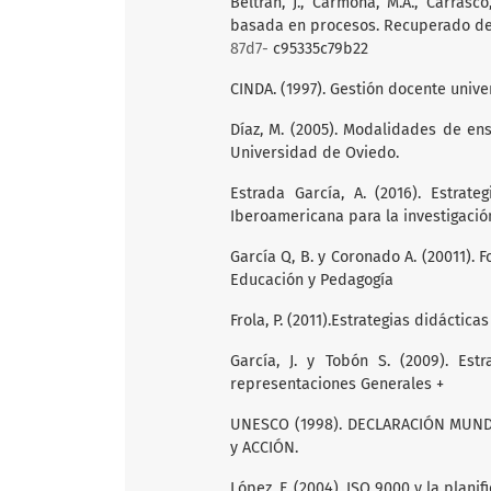
Beltrán, J., Carmona, M.A., Carrasc
basada en procesos. Recuperado d
87d7-
c95335c79b22
CINDA. (1997). Gestión docente univer
Díaz, M. (2005). Modalidades de en
Universidad de Oviedo.
Estrada García, A. (2016). Estrat
Iberoamericana para la investigación
García Q, B. y Coronado A. (20011).
Educación y Pedagogía
Frola, P. (2011).Estrategias didáctica
García, J. y Tobón S. (2009). Est
representaciones Generales +
UNESCO (1998). DECLARACIÓN MUNDI
y ACCIÓN.
López, F. (2004). ISO 9000 y la planif