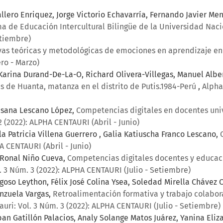
allero Enriquez, Jorge Victorio Echavarría, Fernando Javier M
ma de Educación Intercultural Bilingüe de la Universidad Na
etiembre)
vas teóricas y metodológicas de emociones en aprendizaje en 
ro - Marzo)
Karina Durand-De-La-O, Richard Olivera-Villegas, Manuel Alb
es de Huanta, matanza en el distrito de Putis.1984-Perú
,
Alpha
Susana Lescano López,
Competencias digitales en docentes univ
2 (2022): ALPHA CENTAURI (Abril - Junio)
la Patricia Villena Guerrero , Galia Katiuscha Franco Lescano,
A CENTAURI (Abril - Junio)
 Ronal Niño Cueva,
Competencias digitales docentes y educaci
. 3 Núm. 3 (2022): ALPHA CENTAURI (Julio - Setiembre)
goso Leython, Félix José Colina Ysea, Soledad Mirella Cháve
enzuela Vargas,
Retroalimentación formativa y trabajo colabor
uri: Vol. 3 Núm. 3 (2022): ALPHA CENTAURI (Julio - Setiembre)
eban Gatillón Palacios, Analy Solange Matos Juárez, Yanina El