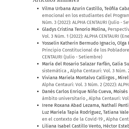
Vilma Urbana Azurin Castillo, Teófila Cab
emocional en los estudiantes del Progra
Núm. 3 (2022): ALPHA CENTAURI (Julio - S
Gladys Cristina Tenorio Molina,
Perspecti
Vol. 3 Núm. 1 (2022): ALPHA CENTAURI (Ene
Yosselin Katherin Bermudo Ignacio, Olga 
Principio Constitucional de los Poblador
CENTAURI (Julio - Setiembre)
María del Rosario Salazar Farfán, Galia 
sistemática
,
Alpha Centauri: Vol. 3 Núm. 
Viviana Mariela Montalvo Callirgos , Mirel
Alpha Centauri: Vol. 3 Núm. 2 (2022): ALPH
Danés Carlos Enrique Niño Cueva, Moisés
ámbito universitario
,
Alpha Centauri: Vol
Irene Roxana Abad Lezama, Nathalí Panti
Luz Mariela Tapia Rodríguez, Tatiana Val
en el contexto de la Covid-19
,
Alpha Centa
Liliana Isabel Castillo Vento, Héctor Est