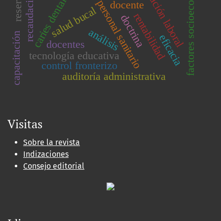
factores socioeconómicos
motivación laboral
recaudación
reserva
caries dental
personal sanitario
docente
salud bucal
rentabilidad
doctrina
análisis
capacitación
eficacia
docentes
tecnología educativa
control fronterizo
auditoría administrativa
Visitas
Sobre la revista
Indizaciones
Consejo editorial