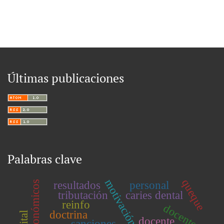
Últimas publicaciones
Palabras clave
queque
motivación laboral
resultados
personal
tributación
caries dental
reinfo
docentes
doctrina
docente