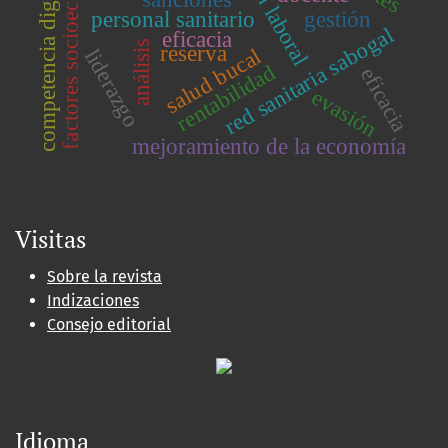
factores socioeconómicos
competencia digital
sanciones
personal sanitario
gestión
red sanitaria sabogal
eficacia
análisis
reserva
salud bucal
liderazgo
rentabilidad
eficacia
evasión
mejoramiento de la economía
Visitas
Sobre la revista
Indizaciones
Consejo editorial
Idioma