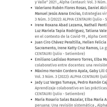
y Valle” 2021
,
Alpha Centauri: Vol. 3 Núm.
Valeriano Rubén Flores Rosas, Daniel Alci
Manuel Jesús Arana Enciso,
Estrategias vi
3 Núm. 3 (2022): ALPHA CENTAURI (Julio -
Irene Roxana Abad Lezama, Nathalí Panti
Luz Mariela Tapia Rodríguez, Tatiana Val
en el contexto de la Covid-19
,
Alpha Centa
Juan Ciro Chávez Peraltilla, Hellen Felic
Sacramento, Irene Katty Cruz Ramos,
La g
CENTAURI (Julio - Setiembre)
Emiliano Ladislao Romero Torres, Elba M
colaborativo entre docentes: una revisió
Máximo Hernán Cordero Ayala, Gaby Lili 
Vol. 3 Núm. 3 (2022): ALPHA CENTAURI (Jul
Jady Luz Vargas Tumaya, Pedro Ramón Caj
Aprendizaje colaborativo en las práctica
CENTAURI (Julio - Setiembre)
María Rosario Salas Bazalar, Elba María
peruana: Una revisión sistemática
,
Alpha