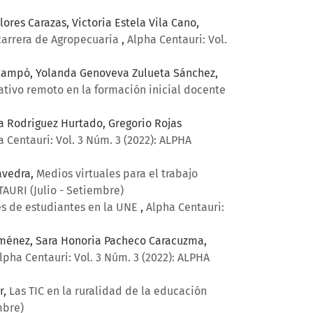
ores Carazas, Victoria Estela Vila Cano,
 carrera de Agropecuaria
,
Alpha Centauri: Vol.
z Campó, Yolanda Genoveva Zulueta Sánchez,
ativo remoto en la formación inicial docente
sa Rodriguez Hurtado, Gregorio Rojas
a Centauri: Vol. 3 Núm. 3 (2022): ALPHA
avedra,
Medios virtuales para el trabajo
TAURI (Julio - Setiembre)
les de estudiantes en la UNE
,
Alpha Centauri:
iménez, Sara Honoria Pacheco Caracuzma,
lpha Centauri: Vol. 3 Núm. 3 (2022): ALPHA
r,
Las TIC en la ruralidad de la educación
mbre)