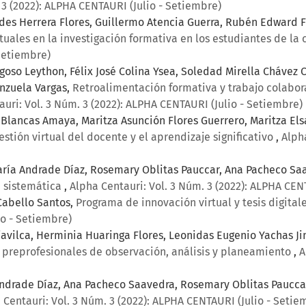
 3 (2022): ALPHA CENTAURI (Julio - Setiembre)
des Herrera Flores, Guillermo Atencia Guerra, Rubén Edward Fl
rtuales en la investigación formativa en los estudiantes de la
 Setiembre)
goso Leython, Félix José Colina Ysea, Soledad Mirella Cháve
enzuela Vargas,
Retroalimentación formativa y trabajo colabor
uri: Vol. 3 Núm. 3 (2022): ALPHA CENTAURI (Julio - Setiembre)
ia Blancas Amaya, Maritza Asunción Flores Guerrero, Maritza El
estión virtual del docente y el aprendizaje significativo
,
Alph
aría Andrade Díaz, Rosemary Oblitas Pauccar, Ana Pacheco Sa
n sistemática
,
Alpha Centauri: Vol. 3 Núm. 3 (2022): ALPHA CEN
Cabello Santos,
Programa de innovación virtual y tesis digita
io - Setiembre)
avilca, Herminia Huaringa Flores, Leonidas Eugenio Yachas J
s preprofesionales de observación, análisis y planeamiento
,
A
 Andrade Díaz, Ana Pacheco Saavedra, Rosemary Oblitas Paucca
 Centauri: Vol. 3 Núm. 3 (2022): ALPHA CENTAURI (Julio - Setie