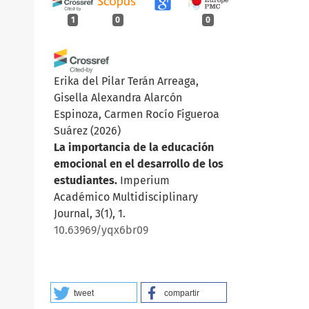
1
0
0
Erika del Pilar Terán Arreaga,
Gisella Alexandra Alarcón
Espinoza, Carmen Rocío Figueroa
Suárez
(2026)
La importancia de la educación
emocional en el desarrollo de los
estudiantes.
Imperium
Académico Multidisciplinary
Journal, 3(1), 1.
10.63969/yqx6br09
tweet
compartir