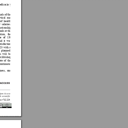
eficacia 
y
nals 
of 
the
ytical 
and
of 
health
 
salaries,
lati
on
ship
nals 
at the
tion, 
the
le 
o
f 
15
0
nd 
it 
was
atisfaction
23 
with 
a
 
planned,
s 
will 
be 
rchbishop
te 
of 
the
ontinuous 
ness, 
and
pen Access
le scientific
ac.v
7i2.224