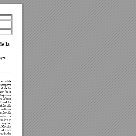
 
e la 
ayza 
a 
salud 
del
escriptiva,
r
al 
de 
lo
s
rato, 
bajas
abajo
 tuv
o 
ón 
laboral
l 
cual 
fue 
tisfacción
 
so
ftware
tisfacción
ositivo de
trativa 
se 
y 
mejores 
l 
Hospital
a 
el 
clim
a 
ductividad