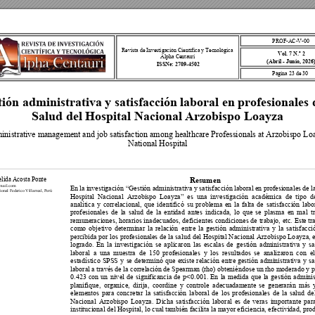
PROF-
AC
-V-
00
Revista de I
nvestigación Cient
ífica y Tecnol
ógica 
Vol. 7 N.º 2 
Alpha Centauri
(Abril - Junio, 20
26)
ISSNe: 2709-4502 
Página 
23
 d
e 
30
ión administrativa y satisfacción laboral en profesionales d
Salud del Hospital Nacional Arzobispo Loayza 
nistrative management and job satisfaction among healthcare Profe
ssionals at Arzobispo Lo
National Hospital 
Resumen 
elida Acosta Ponte  
mail.com 
En 
la 
investigación “Gestión 
administrativa 
y 
satisfacción 
laboral 
en 
profesionales 
de 
l
onal Federico Villarreal, Perú 
Hospital 
Nacional 
Arzobispo 
Loayza” 
es 
una 
investigac
ión 
académica 
de 
tipo 
d
analítica 
y 
correlacional, 
que 
identificó 
su 
problema 
en 
la 
falta 
de
satisfacción 
labo
profesionales 
de 
la 
salu
d 
de 
la 
entidad 
antes 
indicada, 
lo 
que 
se 
plasma 
en 
m
al 
t
remunerac
iones, hor
arios inadecuado
s, deficien
tes condicio
nes de 
trabajo, 
etc. 
Este tr
como 
ob
jetivo 
determinar
la 
relación
entre 
la 
gestión 
admin
istrativa 
y 
la 
satisfacci
percibida 
p
or lo
s p
rofesionales 
de 
la 
sa
lud 
del 
Hospital 
Nac
ional 
Ar
zobispo 
Lo
ayza, 
e
logrado. 
En 
la 
investigació
n 
se 
ap
licaron 
las 
escalas 
de 
gestión 
admin
istrativa 
y
sa
laboral 
a 
una 
muestra 
de 
150 
profesionales 
y 
los 
resultados 
se 
analizaro
n 
con 
el
estadístico 
SPSS 
y 
s
e 
determinó 
que 
e
xiste 
relación 
entre 
gestión
administrativa 
y 
sa
laboral a través 
de la correlación 
de Spearman (rho) obteniéndose un 
rho mode
rado y 
p
0.423 
co
n 
un 
niv
el 
de 
significancia 
de 
p
<0.001. 
En
la 
medida 
que 
la 
gestión 
adminis
planifique,
organice, 
dirija, 
c
oordine 
y 
controle 
adecuadamente 
se 
generarán 
más 
elementos 
par
a 
concretar 
la 
satisfacción 
labo
ral 
de 
los 
p
rofesionales 
de 
la 
salu
d 
de
Nacional 
Arzobispo 
Loayza. 
Dicha 
satisfacción 
laboral 
es 
d
e 
ver
as 
importan
te 
par
institucional del Hospital, lo cual 
también facilita la mayor 
eficiencia, efectividad, pro