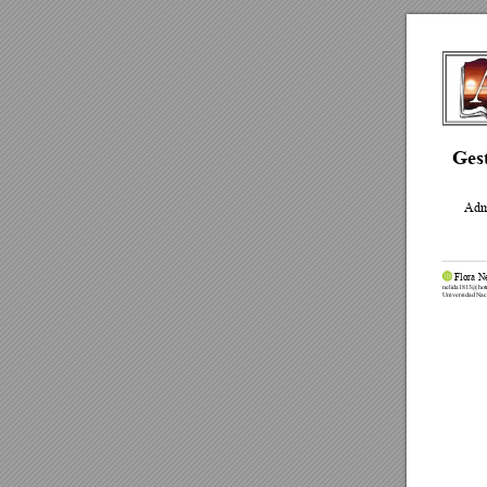
Gest
Admi
 Flora N
nelida1813@hot
Universidad Naci