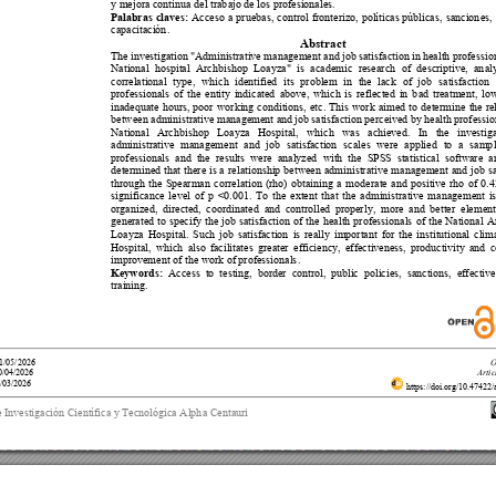
y mejora contin
ua del trab
ajo de los profesionales
. 
Palabras 
claves: 
Acceso 
a 
pruebas, 
contro
l 
fron
terizo, 
políticas 
públicas, 
sancion
es, 
capacitación
. 
Abstract 
The investigation 
"Administrative management and 
job 
satisfaction 
in 
health professio
National 
hospital 
Arch
bishop 
Loayza
" 
is 
acad
emic 
research 
of 
descriptive, 
an
al
correlational 
type, 
which 
identified
its
problem 
in
the
lack
of 
job 
satisfaction 
professionals 
o
f 
the 
entity 
indicated 
above, 
which 
is 
reflected 
in 
b
ad 
treatment, 
low
inadequate 
hours, 
poor 
wor
king 
conditions, 
etc. 
This 
work 
aimed 
to 
determin
e 
the 
re
between administrative management and 
job s
atisfaction perceived by 
health professio
National 
Archbishop 
Loayza 
Hospital, 
which 
was 
achieved. 
In 
the
investiga
administrative 
management 
and 
job 
satisfaction 
scales 
were 
applied 
to 
a 
samp
professionals 
and 
the 
results 
were 
analyzed
with 
the 
SPSS 
statistical 
software 
a
determined
that 
there 
is 
a 
relationship 
between 
administrative 
m
anagemen
t 
and 
jo
b 
s
through 
the 
Spearman 
correlation 
(rho) 
obtain
ing 
a 
mode
rate 
and 
positive 
rho 
of 
0.4
significance 
lev
el 
of 
p 
<0.001. 
To 
the 
extent 
that 
the 
administrative 
manag
ement 
is
organized, 
directed, 
coordinated 
and 
controlled 
proper
ly, 
more 
and 
better 
element
generated 
to 
specify 
the 
job 
satis
faction 
of 
the 
health 
professionals 
of 
the 
Natio
nal 
A
Loayza 
Hospital. 
Such 
job 
sa
tisfaction 
is
rea
lly 
importan
t 
for 
the 
institutional 
clima
Hospital, 
which 
also 
facilitates 
greater 
efficiency, 
effectiveness, 
pro
ductivity 
and 
c
improvem
ent of the work of professionals
. 
Keywords: 
Access 
to 
testing, 
border 
control, 
p
ublic 
policies, 
sanctions, 
effective
training. 
O
1
/05/2026 
0
/04/2026
Artic
/0
3/2026
https://doi.org
/10.47422/
 Investig
ación Científica y
 Tecnológica Alph
a Centauri