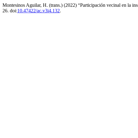
Montesinos Aguilar, H. (trans.) (2022) “Participación vecinal en la 
26. doi:
10.47422/ac.v3i4.132
.