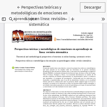
Volver a los detalles del artículo
←
Perspectivas teóricas y
Descargar
metodológicas de emociones en
aprendizaje en línea: revisión
sistemática