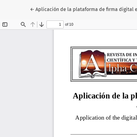
Volver a los detalles del artículo
←
Aplicación de la plataforma de firma digita